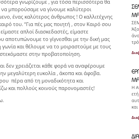
ρισσότερα γνωρίζουμε , για τόσα περισσότερα θα
ΣΕ
ι να μπορούσαμε να γίνουμε καλύτεροι
ΜΑ
ύμενο, ένας καλύτερος άνθρωπος ! Ο καλλιτέχνης
ΣΕ
καιρό του. “Για πές μας ποιητή , στον Καιρό σου
Άξο
ν είμαστε απλοί διασκεδαστές, είμαστε
άνο
υ αποτυπώνουμε το γίγνεσθαι με την δική μας
τρό
ή γωνία και θέλουμε να το μοιραστούμε με τους
Δια
τιστεκόμαστε στην προβατοποίηση.
 και δεν χρειάζεται κάθε φορά να αναφέρουμε
ΕΡ
 την μεγαλύτερη ευκολία , άκοπα και άφοβα.
ΜΑ
τρου πέρα από τη μοναδικότητα και
Η Α
μίζω και πολλούς κοινούς παρονομαστές!
ετή
ω.
αυτ
και
Δια
ΔΙ