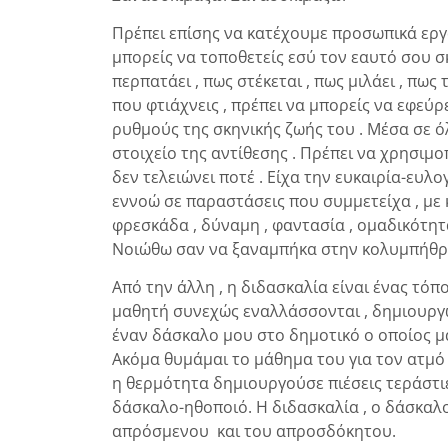
Πρέπει επίσης να κατέχουμε προσωπικά εργ
μπορείς να τοποθετείς εσύ τον εαυτό σου σ
περπατάει , πως στέκεται , πως μιλάει , πω
που φτιάχνεις , πρέπει να μπορείς να εφεύρ
ρυθμούς της σκηνικής ζωής του . Μέσα σε ό
στοιχείο της αντίθεσης . Πρέπει να χρησιμ
δεν τελειώνει ποτέ . Είχα την ευκαιρία-ευλ
εννοώ σε παραστάσεις που συμμετείχα , με
φρεσκάδα , δύναμη , φαντασία , ομαδικότη
Νοιώθω σαν να ξαναμπήκα στην κολυμπήθρα
Από την άλλη , η διδασκαλία είναι ένας τόπ
μαθητή συνεχώς εναλλάσσονται , δημιουργ
έναν δάσκαλο μου στο δημοτικό ο οποίος μ
Ακόμα θυμάμαι το μάθημα του για τον ατμό 
η θερμότητα δημιουργούσε πιέσεις τεράστι
δάσκαλο-ηθοποιό. Η διδασκαλία , ο δάσκαλο
απρόσμενου και του απροσδόκητου.