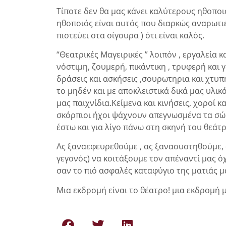
Τίποτε δεν θα μας κάνει καλύτερους ηθοπο
ηθοποιός είναι αυτός που διαρκώς αναρωτιέτ
πιστεύει στα σίγουρα ) ότι είναι καλός.
“Θεατρικές Μαγειρικές ” λοιπόν , εργαλεία κ
νόστιμη, ζουμερή, πικάντικη , τρυφερή και
δράσεις και ασκήσεις ,σουρωτηρια και χτυ
το μηδέν και με αποκλειστικά δικά μας υλι
μας παιχνίδια.Κείμενα και κινήσεις, χοροί κ
σκόρπιοι ήχοι ψάχνουν απεγνωσμένα τα σ
έστω και για λίγο πάνω στη σκηνή του θεάτ
Ας ξαναεφευρεθούμε , ας ξανασυστηθούμε,
γεγονός) να κοιτάξουμε τον απέναντί μας ό
σαν το πιό ασφαλές καταφύγιο της ματιάς μ
Μια εκδρομή είναι το θέατρο! μια εκδρομή 