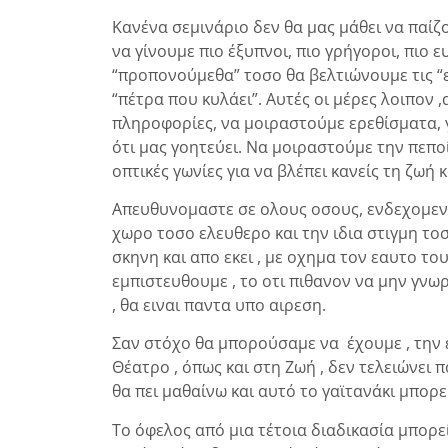
Κανένα σεμινάριο δεν θα μας μάθει να παίζ
να γίνουμε πιο έξυπνοι, πιο γρήγοροι, πιο
“προπονούμεθα” τοσο θα βελτιώνουμε τις “ε
“πέτρα που κυλάει”. Αυτές οι μέρες λοιπον 
πληροφορίες, να μοιραστούμε ερεθίσματα, γι
ότι μας γοητεύει. Να μοιραστούμε την πεπ
οπτικές γωνίες για να βλέπει κανείς τη ζωή κ
Απευθυνομαστε σε ολους οσους, ενδεχομενω
χωρο τοσο ελευθερο και την ιδια στιγμη τοσ
σκηνη και απο εκει , με οχημα τον εαυτο τ
εμπιστευθουμε , το οτι πιθανον να μην γνω
, θα ειναι παντα υπο αιρεση.
Σαν στόχο θα μπορούσαμε να έχουμε , την 
Θέατρο , όπως και στη Ζωή , δεν τελειώνει 
θα πει μαθαίνω και αυτό το γαϊτανάκι μπορεί
Το όφελος από μια τέτοια διαδικασία μπορε