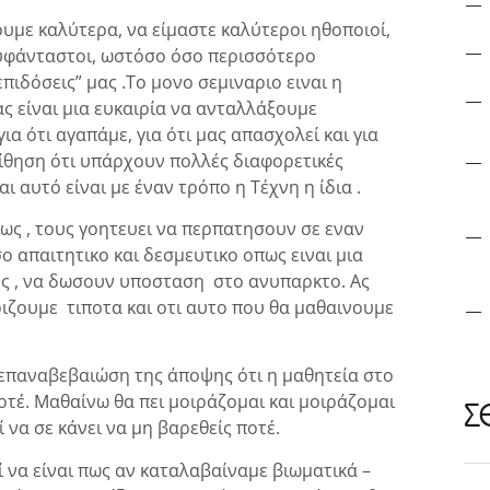
ουμε καλύτερα, να είμαστε καλύτεροι ηθοποιοί,
 ευφάνταστοι, ωστόσο όσο περισσότερο
πιδόσεις” μας .Το μονο σεμιναριο ειναι η
,ας είναι μια ευκαιρία να ανταλλάξουμε
α ότι αγαπάμε, για ότι μας απασχολεί και για
οίθηση ότι υπάρχουν πολλές διαφορετικές
αι αυτό είναι με έναν τρόπο η Τέχνη η ίδια .
ς , τους γοητευει να περπατησουν σε εναν
ο απαιτητικο και δεσμευτικο οπως ειναι μια
ους , να δωσουν υποσταση στο ανυπαρκτο. Ας
ριζουμε τιποτα και οτι αυτο που θα μαθαινουμε
επαναβεβαιώση της άποψης ότι η μαθητεία στο
ποτέ. Μαθαίνω θα πει μοιράζομαι και μοιράζομαι
Σ
 να σε κάνει να μη βαρεθείς ποτέ.
ί να είναι πως αν καταλαβαίναμε βιωματικά –