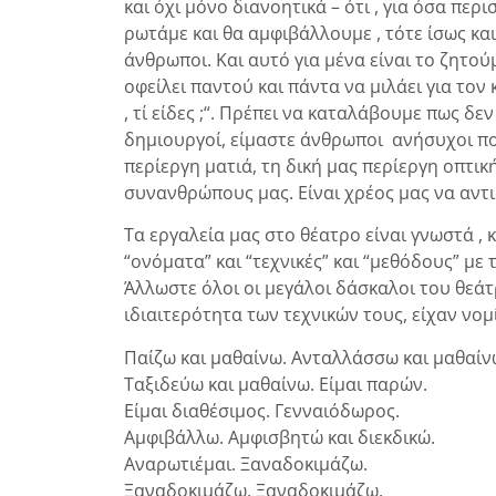
και όχι μόνο διανοητικά – ότι , για όσα πε
ρωτάμε και θα αμφιβάλλουμε , τότε ίσως κα
άνθρωποι. Και αυτό για μένα είναι το ζητο
οφείλει παντού και πάντα να μιλάει για τον 
, τί είδες ;“. Πρέπει να καταλάβουμε πως δε
δημιουργοί, είμαστε άνθρωποι ανήσυχοι πο
περίεργη ματιά, τη δική μας περίεργη οπτικ
συνανθρώπους μας. Είναι χρέος μας να αν
Τα εργαλεία μας στο θέατρο είναι γνωστά ,
“ονόματα” και “τεχνικές” και “μεθόδους” με
Άλλωστε όλοι οι μεγάλοι δάσκαλοι του θεά
ιδιαιτερότητα των τεχνικών τους, είχαν νο
Παίζω και μαθαίνω. Ανταλλάσσω και μαθαίν
Ταξιδεύω και μαθαίνω. Είμαι παρών.
Είμαι διαθέσιμος. Γενναιόδωρος.
Αμφιβάλλω. Αμφισβητώ και διεκδικώ.
Αναρωτιέμαι. Ξαναδοκιμάζω.
Ξαναδοκιμάζω. Ξαναδοκιμάζω.