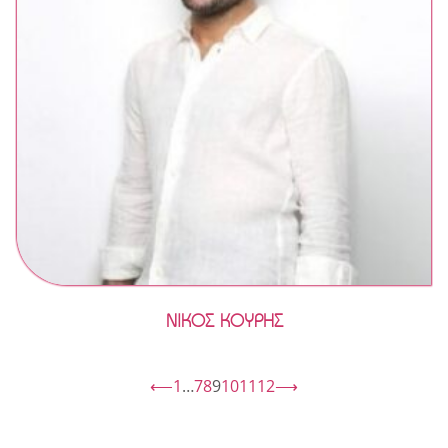
ΝΙΚΟΣ ΚΟΥΡΗΣ
⟵
1
…
7
8
9
10
11
12
⟶