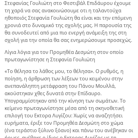
Στεφανίας Γουλιώτη στο Φεστιβάλ Επιδάυρου έχουμε
τη χαρά να σας ανακοινώσουμε οτι η ταλαντούχα
ηθοποιός Στεφανία Γουλιώτη θα είναι και την επόμενη
χρονιά στο δυναμικό της σχολής μας. Η παρουσία της
θα συνοδευτεί από μια πιο ενεργή ανάμειξη της στη
σχολή για την οποία θα σας ενημερώσουμε προσεχώς.
Λίγια λόγια για τον Προμηθέα Δεσμώτη στον οποίο
πρωταγωνίστησε η Στεφανία Γουλιώτη
«Το θέλησα το λάθος μου, το θέλησα». Ο ρυθμός, η
ποίηση, η άρθρωση των λέξεων του κειμένου στην
ανεπανάληπτη μετάφραση του Πάνου Μουλλά,
ακούστηκαν χθες δυνατά στην Επίδαυρο.
Υπογραμμίστηκαν από την κίνηση των σωμάτων. Το
κείμενο πρωταγωνίστησε μέσα από τη σκηνοθετική
επιλογή του Εκτορα Λυγίζου: Χωρίς να αναζητήσει
ευρήματα, έριξε τον Προμηθέα Δεσμώτη στο χώμα
(ένα τεράστιο ξύλινο ξόανο) και πάνω του ανέβηκαν οι
ήρωες, ανέβηκε ο ίδιος ο Εκτορας Λυγίζος με τη