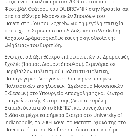
μας», ενώ το καλοκαίρι του 2009 τιμάται από το
Φεστιβάλ Θεάτρου του DUBROVNIK στην Κροατία και
από το «Κέντρο Μεσογειακών Σπουδών του
Πανεπιστημίου του Zagreb» για τη μεγάλη επιτυχία
που είχε το Σεμινάριο που δίδαξε και το Workshop
Αρχαίου Δράματος καθώς και τη σκηνοθεσία της
«Μήδειας» του Ευριπίδη.
Ενώ έχει διδάξει θέατρο επί σειρά ετών σε Δραματικές
Σχολές (Ίασμος, Διαμαντόπουλου), Σεμινάρια σε
Περιβάλλον Πολιτισμού (ΠολιτιστικΠολιτική,
Παραγωγή και Διοργάνωση διαφόρων μορφών
Πολιτιστικών εκδηλώσεων, Σχεδιασμό Μουσειακών
Εκθέσεων) στο Υπουργείο Απασχόλησης και Κέντρα
Επαγγελματικής Κατάρτισης (Διαπιστευμένη
Εκπαιδεύτρια από το ΕΚΕΠΙΣ), και συνεχίζει να
διδάσκει μέχρι καισήμερα θέατρο στο University of
Indianapolis, το 2004 κάνει το Μεταπτυχιακό της στο
Πανεπιστήμιο του Bedford απ’ όπου αποφοιτά με