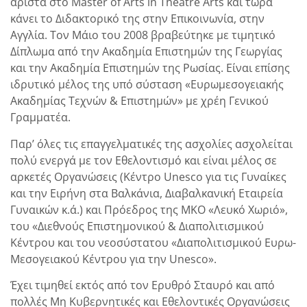
άριστα στο Master of Arts in Theatre Arts και τώρα
κάνει το Διδακτορικό της στην Επικοινωνία, στην
Αγγλία. Τον Μάιο του 2008 βραβεύτηκε με τιμητικό
Δίπλωμα από την Ακαδημία Επιστημών της Γεωργίας
και την Ακαδημία Επιστημών της Ρωσίας. Είναι επίσης
ιδρυτικό μέλος της υπό σύσταση «Ευρωμεσογειακής
Ακαδημίας Τεχνών & Επιστημών» με χρέη Γενικού
Γραμματέα.
Παρ’ όλες τις επαγγελματικές της ασχολίες ασχολείται
πολύ ενεργά με τον Εθελοντισμό και είναι μέλος σε
αρκετές Οργανώσεις (Κέντρο Unesco για τις Γυναίκες
και την Ειρήνη στα Βαλκάνια, Διαβαλκανική Εταιρεία
Γυναικών κ.ά.) και Πρόεδρος της ΜΚΟ «Λευκό Χωριό»,
του «Διεθνούς Επιστημονικού & Διαπολιτισμικού
Κέντρου και του νεοσύστατου «Διαπολιτισμικού Ευρω-
Μεσογειακού Κέντρου για την Unesco».
Έχει τιμηθεί εκτός από τον Ερυθρό Σταυρό και από
πολλές Μη Κυβερνητικές και Εθελοντικές Οργανώσεις