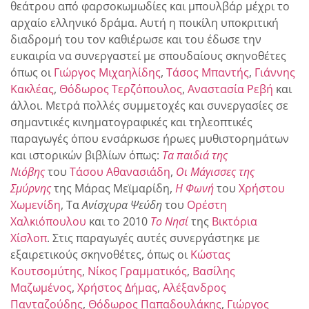
θεάτρου από φαρσοκωμωδίες και μπουλβάρ μέχρι το
αρχαίο ελληνικό δράμα. Αυτή η ποικίλη υποκριτική
διαδρομή του τον καθιέρωσε και του έδωσε την
ευκαιρία να συνεργαστεί με σπουδαίους σκηνοθέτες
όπως οι
Γιώργος Μιχαηλίδης
,
Τάσος Μπαντής
,
Γιάννης
Κακλέας
,
Θόδωρος Τερζόπουλος
,
Αναστασία Ρεβή
και
άλλοι. Μετρά πολλές συμμετοχές και συνεργασίες σε
σημαντικές κινηματογραφικές και τηλεοπτικές
παραγωγές όπου ενσάρκωσε ήρωες μυθιστορημάτων
και ιστορικών βιβλίων όπως:
Τα παιδιά της
Νιόβης
του
Τάσου Αθανασιάδη
,
Οι Μάγισσες της
Σμύρνης
της Μάρας Μεϊμαρίδη,
Η Φωνή
του
Χρήστου
Χωμενίδη
, Τα
Ανίσχυρα Ψεύδη
του
Ορέστη
Χαλκιόπουλου
και το 2010
Το Νησί
της
Βικτόρια
Χίσλοπ
. Στις παραγωγές αυτές συνεργάστηκε με
εξαιρετικούς σκηνοθέτες, όπως οι
Κώστας
Κουτσομύτης
,
Νίκος Γραμματικός
,
Βασίλης
Μαζωμένος
,
Χρήστος Δήμας
,
Αλέξανδρος
Πανταζούδης
,
Θόδωρος Παπαδουλάκης
,
Γιώργος