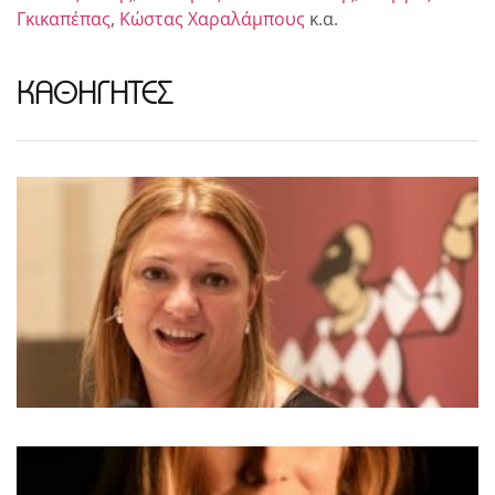
Γκικαπέπας
,
Κώστας Χαραλάμπους
κ.α.
ΚΑΘΗΓΗΤΕΣ