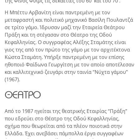
της Φίνος Φιλμς τις δεκαετίες του 60′ και του 70′.
Η Μπέττυ Αρβανίτη είναι παντρεμένη με τον
μεταφραστή και πολιτικό μηχανικό Βασίλη Πουλαντζά
σε τρίτο γάμο. Ίδρυσαν μαζί την Εταιρεία Θεάτρου
Πράξη και τη στέγασαν στο Θέατρο της Οδού
Κεφαλληνίας. Ο συγγραφέας Αλέξης Σταμάτης είναι
γιος της από τον πρώτο της γάμο με τον αρχιτέκτονα
Κώστα Σταμάτη. Υπήρξε παντρεμένη με τον επίσης
ηθοποιό Φαίδωνα Γεωργίτση με τον αποίο αποτέλεσαν
και καλλιτεχνικό ζευγάρι στην ταινία “Νύχτα γάμου”
(1967).
ΘΈΑΤΡΟ
Από το 1987 ηγείται της θεατρικής Εταιρίας “Πράξη”
που εδρεύει στο Θέατρο της Οδού Κεφαλληνίας,
σχήμα που θεωρείται από τα πλέον ποιοτικά στην
Ελλάδα. Έχει ανεβάσει πάμπολλα έργα συγγαφέων