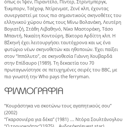
όπως οι Ίψεν, Πιραντέλο, Πίντερ, Στρίντμπεργκ,
Έικμπορν, Τσέχοφ, Ντίρενματ, Ζενέ κλπ, έχοντας
συνεργαστεί με τους πιο σημαντικούς σκηνοθέτες του
ελληνικού χώρου όπως τους Μίνω Βολανάκη, Λευτέρη
Βογιατζή, Στάθη Λιβαθηνό, Νίκο Μαστοράκη, Τάσο
Μπαντή, Νικαίτη Κοντούρη, Βίκτορα Αρδίττη κλπ. Η
Β΄Σκηνή έχει λειτουργήσει ταυτόχρονα και ως ένα
φυτώριο νέων σκηνοθετών και ηθοποιών. Έχει παίξει
στον “Ιππόλυτο”, σε σκηνοθεσία Γιάννη Χουβαρδά
στην Επίδαυρο (1989). Τη δεκαετία του 70
πρωταγωνίστησε σε πετυχημένες σειρές του BBC, με
πιο γνωστή την Who pays the ferryman.
ΦΙΛΜΟΓΡΑΦΊΑ
“Κουράστηκα να σκοτώνω τους αγαπητικούς σου”
(2002)
“Γκαρσονιέρα για δέκα” (1981) …. Ντόρα Σουλτάνογλου
“Ο τρομοκράτης”(1975)….Ανδρεάκη(guest star)