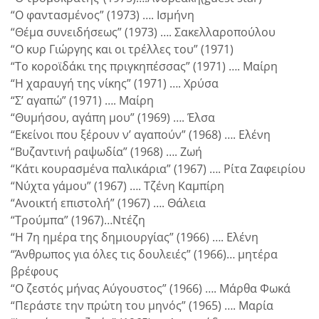
“Ο φαντασμένος” (1973) …. Ισμήνη
“Θέμα συνειδήσεως” (1973) …. Σακελλαροπούλου
“Ο κυρ Γιώργης και οι τρέλλες του” (1971)
“Το κοροϊδάκι της πριγκηπέσσας” (1971) …. Μαίρη
“Η χαραυγή της νίκης” (1971) …. Χρύσα
“Σ’ αγαπώ” (1971) …. Μαίρη
“Θυμήσου, αγάπη μου” (1969) …. Έλσα
“Εκείνοι που ξέρουν ν’ αγαπούν” (1968) …. Ελένη
“Βυζαντινή ραψωδία” (1968) …. Ζωή
“Κάτι κουρασμένα παλικάρια” (1967) …. Ρίτα Ζαφειρίου
“Νύχτα γάμου” (1967) …. Τζένη Καμπίρη
“Ανοικτή επιστολή” (1967) …. Θάλεια
“Τρούμπα” (1967)…Ντέζη
“Η 7η ημέρα της δημιουργίας” (1966) …. Ελένη
“Άνθρωπος για όλες τις δουλειές” (1966)… μητέρα
βρέφους
“Ο ζεστός μήνας Αύγουστος” (1966) …. Μάρθα Φωκά
“Περάστε την πρώτη του μηνός” (1965) …. Μαρία