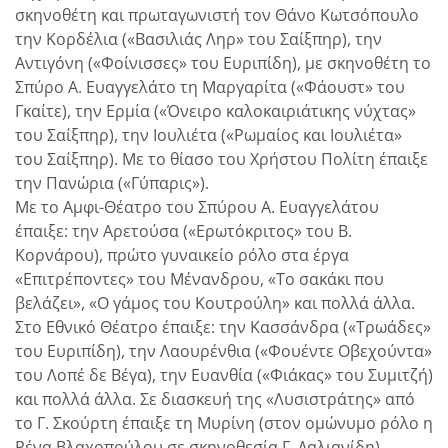
σκηνοθέτη και πρωταγωνιστή τον Θάνο Κωτσόπουλο
την Κορδέλια («Βασιλιάς Ληρ» του Σαίξπηρ), την
Αντιγόνη («Φοίνισσες» του Ευριπίδη), με σκηνοθέτη το
Σπύρο Α. Ευαγγελάτο τη Μαργαρίτα («Φάουστ» του
Γκαίτε), την Ερμία («Όνειρο καλοκαιριάτικης νύχτας»
του Σαίξπηρ), την Ιουλιέτα («Ρωμαίος και Ιουλιέτα»
του Σαίξπηρ). Με το θίασο του Χρήστου Πολίτη έπαιξε
την Πανώρια («Γύπαρις»).
Με το Αμφι-Θέατρο του Σπύρου Α. Ευαγγελάτου
έπαιξε: την Αρετούσα («Ερωτόκριτος» του Β.
Κορνάρου), πρώτο γυναικείο ρόλο στα έργα
«Επιτρέποντες» του Μένανδρου, «Το σακάκι που
βελάζει», «Ο γάμος του Κουτρούλη» και πολλά άλλα.
Στο Εθνικό Θέατρο έπαιξε: την Κασσάνδρα («Τρωάδες»
του Ευριπίδη), την Λαουρένθια («Φουέντε Οβεχούντα»
του Λοπέ δε Βέγα), την Ευανθία («Φιάκας» του Συμιτζή)
και πολλά άλλα. Σε διασκευή της «Λυσιστράτης» από
το Γ. Σκούρτη έπαιξε τη Μυρίνη (στον ομώνυμο ρόλο η
Ρένα Βλαχοπούλου σε σκηνοθεσία Γ. Δαλιανίδη).