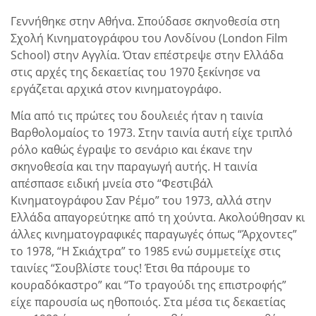
Γεννήθηκε στην Αθήνα. Σπούδασε σκηνοθεσία στη
Σχολή Κινηματογράφου του Λονδίνου (London Film
School) στην Αγγλία. Όταν επέστρεψε στην Ελλάδα
στις αρχές της δεκαετίας του 1970 ξεκίνησε να
εργάζεται αρχικά στον κινηματογράφο.
Μία από τις πρώτες του δουλειές ήταν η ταινία
Βαρθολομαίος το 1973. Στην ταινία αυτή είχε τριπλό
ρόλο καθώς έγραψε το σενάριο και έκανε την
σκηνοθεσία και την παραγωγή αυτής. Η ταινία
απέσπασε ειδική μνεία στο “Φεστιβάλ
Κινηματογράφου Σαν Ρέμο” του 1973, αλλά στην
Ελλάδα απαγορεύτηκε από τη χούντα. Ακολούθησαν κι
άλλες κινηματογραφικές παραγωγές όπως “Άρχοντες”
το 1978, “Η Σκιάχτρα” το 1985 ενώ συμμετείχε στις
ταινίες “Σουβλίστε τους! Έτσι θα πάρουμε το
κουραδόκαστρο” και “Το τραγούδι της επιστροφής”
είχε παρουσία ως ηθοποιός. Στα μέσα τις δεκαετίας