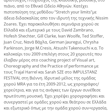
πιάνο, από το Εθνικό Ωδείο Αθηνών. Κατέχει
πιστοποίηση της μεθόδου ”Stretch your limits”με
άδεια διδασκαλίας απο τον ιδρυτή της τεχνικής Νissim
Zoares. Έχει παρακολουθήσει σεμινάρια χορού σε
Eλλαδά και εξωτερικό με τους David Zambrano,
Hofesh Shechter, Gill Clarke, Ivan Woolfe, Ted Stoffer,
Juan Cruz, Nανά Βάχλα, German Jauregui, Chrysha
Parkinson, Jorge M.Cresis, Atsushi Takenouchi κ.α. Το
καλοκαίρι του 2009 επελέγη στους 20 χορευτές που
έλαβαν μέρος στο coaching project of Visual art,
Choreography and the Practice of performance με
τους Trajal Harrel και Sarah SZE στο ΙMPULSTANZ
FESTIVAL στη Βιέννη. Ιδρυτικό μέλος της ομάδας
χορού ΜRA για τα έτη 2009-2012, ως χορογράφος/
χορεύτρια, και για τις ανάγκες των έργων συνέθεσε
πρωτότυπη μουσική. Έχει χορέψει χορογραφήσει και
συνεργαστεί με ομάδες χορού και θεάτρου σε Ελλάδα
και εξωτερικό όπως με την ομάδα χορού συν+εργασία,