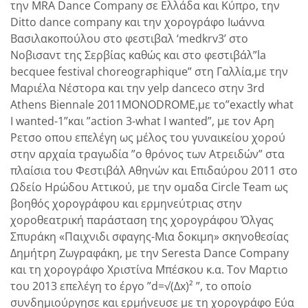
την MRA Dance Company σε Ελλάδα και Κύπρο, την
Ditto dance company και την χορογράφο Ιωάννα
Βασιλακοπούλου στο φεστιβαλ ‘medkrv3’ στο
Νοβισαντ της Σερβίας καθώς και στο φεστιβάλ”la
becquee festival choreographique” στη Γαλλία,με την
Μαριέλα Νέστορα και την yelp danceco στην 3rd
Athens Biennale 2011MONODROME,με το”exactly what
I wanted-1”και ”action 3-what I wanted”, με τον Αρη
Ρετσο οπου επελέγη ως μέλος του γυναικείου χορού
στην αρχαία τραγωδία ”ο θρόνος των Ατρειδών” στα
πλαίσια του Φεστιβάλ Αθηνών και Επιδαύρου 2011 στο
Ωδείο Ηρώδου Αττικού, με την ομαδα Circle Team ως
βοηθός χορογράφου και ερμηνεύτριας στην
χοροθεατρική παράσταση της χορογράφου Όλγας
Σπυράκη «Παιχνιδι σφαγης-Μια δοκιμη» σκηνοθεσίας
Δημήτρη Ζωγραφάκη, με την Seresta Dance Company
και τη χορογράφο Χριστίνα Μπέσκου κ.α. Τον Μαρτιο
του 2013 επελέγη το έργο ”d=√(Δx)² ”, το οποίο
συνδημιούργησε και ερμήνευσε με τη χορογράφο Εύα