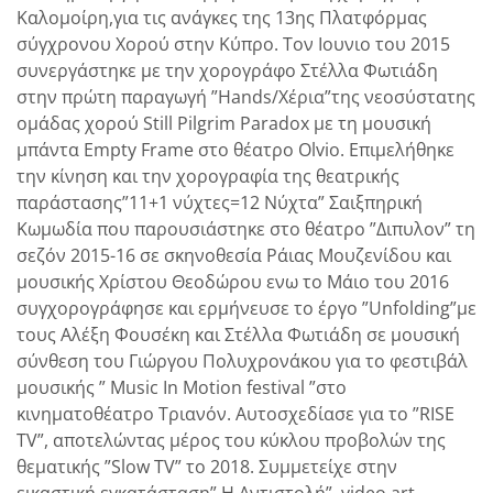
Καλομοίρη,για τις ανάγκες της 13ης Πλατφόρμας
σύγχρονου Χορού στην Κύπρο. Τον Ιουνιο του 2015
συνεργάστηκε με την χορογράφο Στέλλα Φωτιάδη
στην πρώτη παραγωγή ”Hands/Χέρια”της νεοσύστατης
ομάδας χορού Still Pilgrim Paradox με τη μουσική
μπάντα Empty Frame στο θέατρο Olvio. Επιμελήθηκε
την κίνηση και την χορογραφία της θεατρικής
παράστασης”11+1 νύχτες=12 Νύχτα” Σαιξπηρική
Κωμωδία που παρουσιάστηκε στο θέατρο ”Διπυλον” τη
σεζόν 2015-16 σε σκηνοθεσία Ράιας Μουζενίδου και
μουσικής Χρίστου Θεοδώρου ενω το Μάιο του 2016
συγχορογράφησε και ερμήνευσε το έργο ”Unfolding”με
τους Αλέξη Φουσέκη και Στέλλα Φωτιάδη σε μουσική
σύνθεση του Γιώργου Πολυχρονάκου για το φεστιβάλ
μουσικής ” Music In Motion festival ”στο
κινηματοθέατρο Τριανόν. Aυτοσχεδίασε για το ”RISE
TV”, αποτελώντας μέρος του κύκλου προβολών της
θεματικής ”Slow TV” το 2018. Συμμετείχε στην
εικαστική εγκατάσταση” Η Αντιστολή”, video art