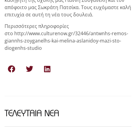
καθηγητή της σχολής μας Γιάννη Ζουγανέλη και τον
απόφοιτο μας Σωκράτη Πατσίκα. Τους ευχόμαστε καλή
επιτυχία σε αυτή τη νέα τους δουλειά.
Περισσότερες πληροφορίες
στο http://www.culturenow.gr/32446/antwnhs-remos-
giannhs-zoyganelhs-kai-melina-aslanidoy-mazi-sto-
diogenhs-studio
ΤΕΛΕΥΤΑΙΑ ΝΕΑ