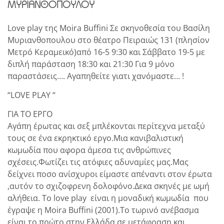
ΜΥΡΙΑΝΘΟΠΟΥΛΟΥ
Love play της Moira Buffini Σε σκηνοθεσία του Βασίλη
Μυριανθοπουλου στο θέατρο Πειραιώς 131 (πλησίον
Μετρό Κεραμεικό)από 16-5 9:30 και Σάββατο 19-5 με
διπλή παράσταση 18:30 και 21:30 Για 9 μόνο
παραστάσεις…. Αγαπηθείτε γιατι χανόμαστε… !
“LOVE PLAY “
ΓΙΑ ΤΟ ΕΡΓΟ
Αγάπη έρωτας και σεξ μπλέκονται περίτεχνα μεταξύ
τους σε ένα εκρηκτικό εργο.Μια κανιβαλιστική
κωμωδία που αφορα άμεσα τις ανθρώπινες
σχέσεις.Φωτίζει τις ατόφιες αδυναμίες μας.Μας
δείχνει ποσο ανίσχυροι είμαστε απέναντι στον έρωτα
,αυτόν το σχιζοφρενη δολοφόνο.Δεκα σκηνές με ωμή
αλήθεια. Το love play είναι η μοναδική κωμωδία που
έγραψε η Moira Buffini (2001).Το τωρινό ανέβασμα
είναι το πρώτο στην Ελλάδα σε μετάφραση και