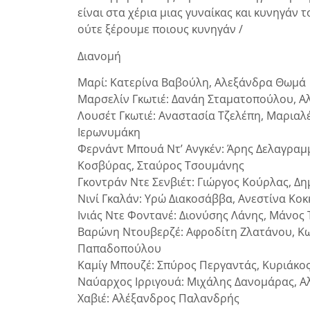
είναι στα χέρια μιας γυναίκας και κυνηγάν 
ούτε ξέρουμε ποιους κυνηγάν /
Διανομή
Μαρί: Κατερίνα Βαβούλη, Αλεξάνδρα Θωμά
Μαρσελίν Γκωτιέ: Δανάη Σταματοπούλου, Α
Λουσέτ Γκωτιέ: Αναστασία Τζελέπη, Μαριαλέ
Ιερωνυμάκη
Φερνάντ Μπουά Ντ’ Ανγκέν: Άρης Δελαγραμμ
Κοσβύρας, Σταύρος Τσουμάνης
Γκοντράν Ντε Σενβιέτ: Γιώργος Κούρλας, 
Νινί Γκαλάν: Υρώ Διακοσάββα, Ανεστίνα Κο
Ινιάς Ντε Φοντανέ: Διονύσης Λάνης, Μάνος
Βαρώνη Ντουβερζέ: Αφροδίτη Ζλατάνου, Κω
Παπαδοπούλου
Καμίγ Μπουζέ: Σπύρος Περγαντάς, Κυριάκο
Ναύαρχος Ιρριγουά: Μιχάλης Δανομάρας, 
Χαβιέ: Αλέξανδρος Παλανδρής