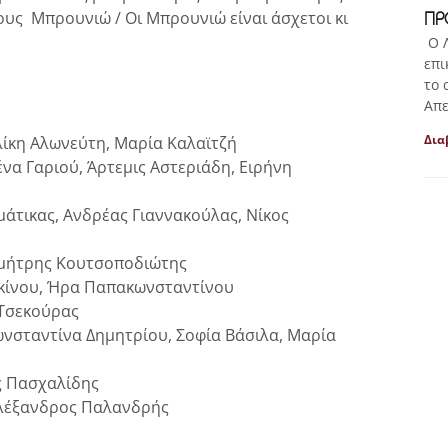
ΠΡ
τους Μπρουνιώ / Οι Μπρουνιώ είναι άσχετοι κι
Ο Λ
επι
το 
Απε
Δια
λίκη Αλωνεύτη, Μαρία Καλαϊτζή
να Γαριού, Άρτεμις Αστεριάδη, Ειρήνη
άτικας, Ανδρέας Γιαννακούλας, Νίκος
Δημήτρης Κουτσοποδιώτης
κκίνου, Ήρα Παπακωνσταντίνου
 Τσεκούρας
νσταντίνα Δημητρίου, Σοφία Βάσιλα, Μαρία
ς Πασχαλίδης
Αλέξανδρος Παλανδρής