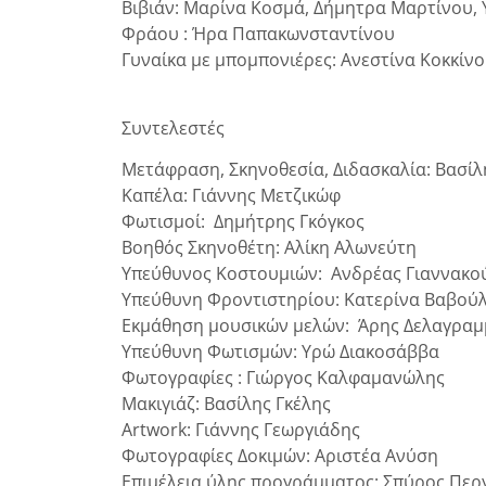
Βιβιάν: Μαρίνα Κοσμά, Δήμητρα Μαρτίνου,
Φράου : Ήρα Παπακωνσταντίνου
Γυναίκα με μπομπονιέρες: Ανεστίνα Κοκκίν
Συντελεστές
Μετάφραση, Σκηνοθεσία, Διδασκαλία: Βασί
Καπέλα: Γιάννης Μετζικώφ
Φωτισμοί: Δημήτρης Γκόγκος
Βοηθός Σκηνοθέτη: Αλίκη Αλωνεύτη
Υπεύθυνος Κοστουμιών: Ανδρέας Γιαννακο
Υπεύθυνη Φροντιστηρίου: Κατερίνα Βαβού
Εκμάθηση μουσικών μελών: Άρης Δελαγραμ
Υπεύθυνη Φωτισμών: Υρώ Διακοσάββα
Φωτογραφίες : Γιώργος Καλφαμανώλης
Μακιγιάζ: Βασίλης Γκέλης
Artwork: Γιάννης Γεωργιάδης
Φωτογραφίες Δοκιμών: Αριστέα Ανύση
Επιμέλεια ύλης προγράμματος: Σπύρος Περ