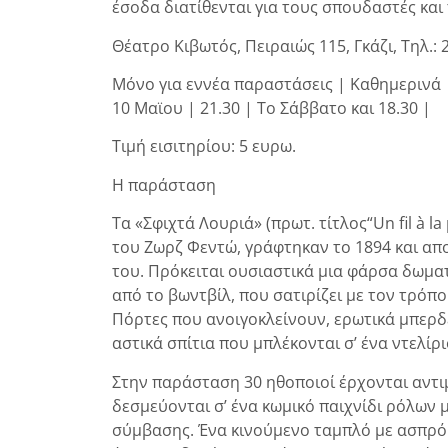
έσοδα διατίθενται για τους σπουδαστές και
Θέατρο Κιβωτός, Πειραιώς 115, Γκάζι, Τηλ.:
Μόνο για εννέα παραστάσεις | Καθημερινά 
10 Μαϊου | 21.30 | Το Σάββατο και 18.30 |
Τιμή εισιτηρίου: 5 ευρω.
Η παράσταση
Τα «Σφιχτά Λουριά» (πρωτ. τίτλος“Un fil à la
του Ζωρζ Φεντώ, γράφτηκαν το 1894 και απο
του. Πρόκειται ουσιαστικά μια φάρσα δωματ
από το βωντβίλ, που σατιρίζει με τον τρόπο
Πόρτες που ανοιγοκλείνουν, ερωτικά μπερδ
αστικά σπίτια που μπλέκονται σ’ ένα ντελί
Στην παράσταση 30 ηθοποιοί έρχονται αντιμ
δεσμεύονται σ’ ένα κωμικό παιχνίδι ρόλων 
σύμβασης. Ένα κινούμενο ταμπλό με ασπρόμ