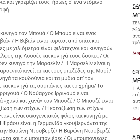
α και γκρεμίζει τους ήρωες σ’ ένα ντόμινο
ΣΕ
οφή.
ΜΑ
ΣΕ
Άξο
ι κυνηγά τον Μπουά / Ο Μπουά είναι ένας
άνο
άν / Η Βιβιάν είναι κορίτσι από σπίτι και
τρό
ες με χιλιόμετρα είναι φιλότεχνοι και κυνηγούν
Δια
ελφος της Λουσέτ και κυνηγά τους δούκες / Οι
δεν κυνηγά την Μαρσελίν / Η Μαρσελίν είναι η
ρσενικό κινείται και τους μπεζέδες της Μαρί /
ΕΡ
νηγά τα κουδούνια και τα μύδια απ’ τον
ΜΑ
τ και κυνηγά τις σαμπάνιες και το χρήμα/ Το
Η Α
ρριγουά / Ο Ναύαρχος Ιρριγουά είναι
ετή
ά «χανά και χανά» τον Μπουζέ / Ο Μπουζέ είναι
αυτ
και
αξίωση των στίχων / Η καταξίωση των στίχων
τανέ είναι οικογενειακός φίλος και κυνηγά με
Δια
Η Φράου είναι η Γερμανίδα γκουβερνάντα της
αι την Βαρώνη Ντουβερζέ/ Η Βαρώνη Ντουβερζέ
ΔΙ
ύματα και τις μπομπονιέρες / Οι μπομπονιέρες