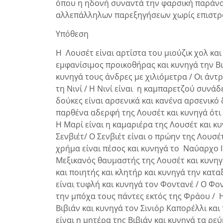
όπου η ηδονή συναντά την φαρσική παράνοι
αλλεπάλληλων παρεξηγήσεων χωρίς επιστρ
Υπόθεση
Η Λουσέτ είναι αρτίστα του μιούζικ χολ κα
εμφανίσιμος προικοθήρας και κυνηγά την Βιβι
κυνηγά τους άνδρες με χιλιόμετρα / Οι άντρ
τη Νινί / Η Νινί είναι η καμπαρετζού συνάδ
δούκες είναι αρσενικά και κανένα αρσενικό 
παρθένα αδερφή της Λουσέτ και κυνηγά ότι α
Η Μαρί είναι η καμαριέρα της Λουσέτ και κυ
Σενβιέτ/ Ο Σενβιέτ είναι ο πρώην της Λουσέ
χρήμα είναι πέσος και κυνηγά το Ναύαρχο Ι
Μεξικανός θαυμαστής της Λουσέτ και κυνηγ
και ποιητής και κλητήρ και κυνηγά την κατ
είναι τυφλή και κυνηγά τον Φοντανέ / Ο Φον
την μπόχα τους πάντες εκτός της Φράου / 
Βιβιάν και κυνηγά τον Σινιόρ Καπορέλλι κ
είναι η μητέρα της Βιβιάν και κυνηγά τα ρε