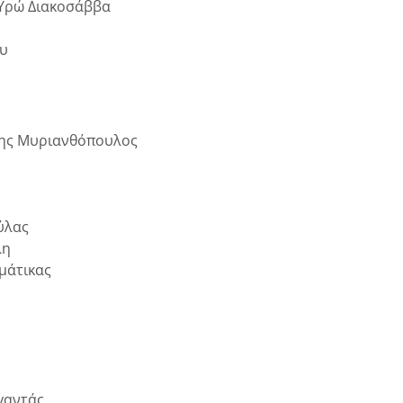
 Υρώ Διακοσάββα
ου
λης Μυριανθόπουλος
ύλας
λη
μάτικας
γαντάς