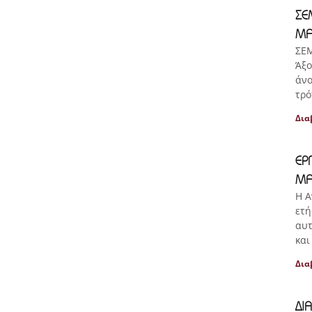
ΣΕ
ΜΑ
ΣΕ
Άξο
άνο
τρό
Δια
ΕΡ
ΜΑ
Η Α
ετή
αυτ
και
Δια
ΔΙ