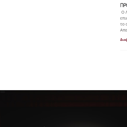
ΠΡ
Ο Λ
επι
το 
Απε
Δια