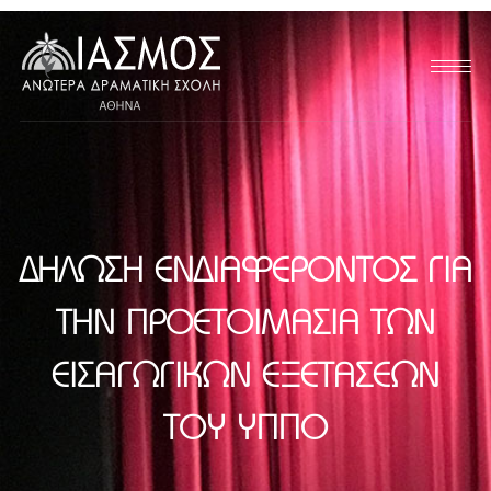
ΔΉΛΩΣΗ ΕΝΔΙΑΦΈΡΟΝΤΟΣ ΓΙΑ
ΤΗΝ ΠΡΟΕΤΟΙΜΑΣΊΑ ΤΩΝ
ΕΙΣΑΓΩΓΙΚΏΝ ΕΞΕΤΆΣΕΩΝ
ΤΟΥ ΥΠΠΟ