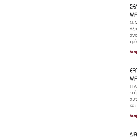
ΣΕ
ΜΑ
ΣΕ
Άξο
άνο
τρό
Δια
ΕΡ
ΜΑ
Η Α
ετή
αυτ
και
Δια
ΔΙ