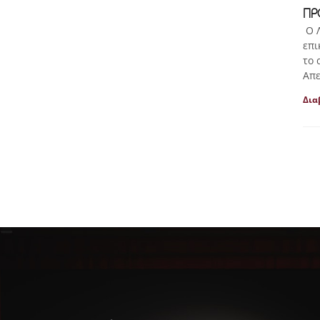
ΠΡ
Ο Λ
επι
το 
Απε
Δια