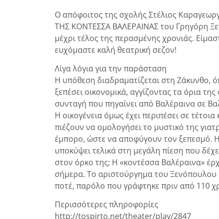
Ο απόφοιτος της σχολής Στέλιος Καραγεωρ
ΤΗΣ ΚΟΝΤΕΣΣΑ ΒΑΛΕΡΑΙΝΑΣ του Γρηγόρη Ξε
μέχρι τέλος της περασμένης χρονιάς. Είμασ
ευχόμαστε καλή θεατρική σεζον!
Λίγα λόγια για την παράσταση
Η υπόθεση διαδραματίζεται στη Ζάκυνθο, όπ
ξεπέσει οικονομικά, αγγίζοντας τα όρια της
συνταγή που πηγαίνει από Βαλέραινα σε Βαλ
Η οικογένεια όμως έχει περιπέσει σε τέτοια
πιέζουν να ομολογήσει το μυστικό της γιατ
έμπορο, ώστε να αποφύγουν τον ξεπεσμό. Η 
υποκύψει τελικά στη μεγάλη πίεση που δέχε
στον όρκο της; Η «κοντέσσα Βαλέραινα» έρχε
σήμερα. Το αριστούργημα του Ξενόπουλου α
ποτέ, παρόλο που γράφτηκε πριν από 110 χ
Περισσότερες πληροφορίες
http://tospirto.net/theater/play/2847