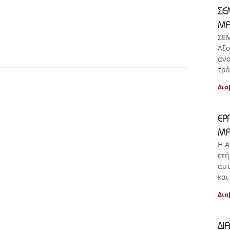
ΣΕ
ΜΑ
ΣΕ
Άξο
άνο
τρό
Δια
ΕΡ
ΜΑ
Η Α
ετή
αυτ
και
Δια
ΔΙ