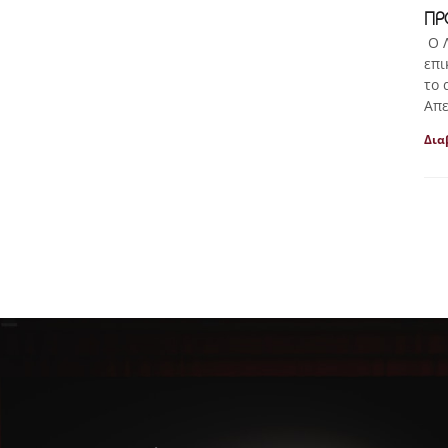
ΠΡ
Ο Λ
επι
το 
Απε
Δια