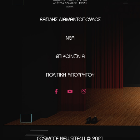
ΒΑΣΊΛΗΣ ΔΙΑΜΑΝΤΌΠΟΥΛΟΣ
ΝΈΑ
ΕΠΙΚΟΙΝΩΝΊΑ
ΠΟΛΙΤΙΚΉ ΑΠΟΡΡΉΤΟΥ
COSMOTE NEWSITE4U @ 2021